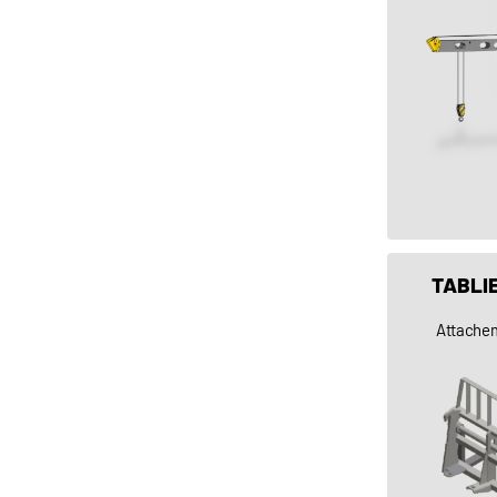
TABLI
Attachem