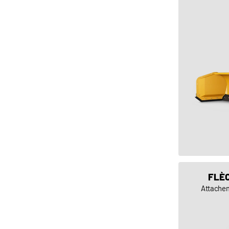
FLÈ
Attachem