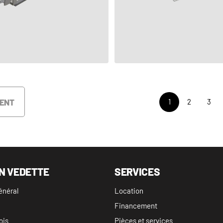
VOIR LE PRODUIT
VOIR LE PRODUIT
ENT
1
2
3
N VEDETTE
SERVICES
énéral
Location
Financement
ois
Pièces et services