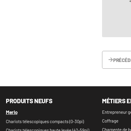
PRÉCÉD
PRODUITS NEUFS
MÉTIERS E
Merlo
Entrepreneur g
Coffrage
Chariots télescopiques compacts (0-30pi)
Charpente de b
Chariots télescopiques haute levée (42-59pi)