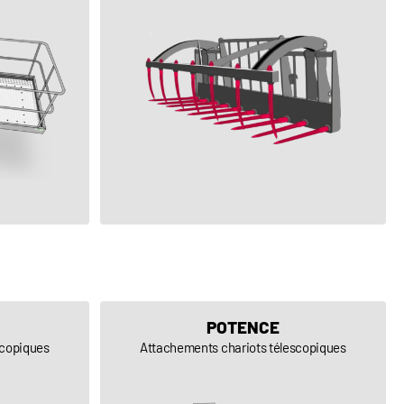
VOIR LE PRODUIT
POTENCE
scopiques
Attachements chariots télescopiques