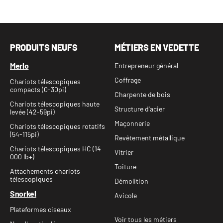
VOIR LE PRODUIT
PRODUITS NEUFS
MÉTIERS EN VEDETTE
Merlo
Entrepreneur général
Coffrage
Chariots télescopiques
compacts (0-30pi)
Charpente de bois
Chariots télescopiques haute
Structure d'acier
levée (42-59pi)
Maçonnerie
Chariots télescopiques rotatifs
(54-115pi)
Revêtement métallique
Chariots télescopiques HC (14
Vitrier
000 lb+)
Toiture
Attachements chariots
télescopiques
Démolition
Snorkel
Avicole
Plateformes ciseaux
Voir tous les métiers