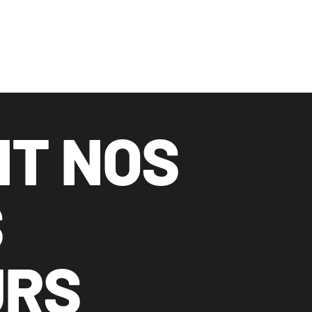
NT NOS
S
URS