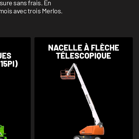
ure sans frais. En
ois avec trois Merlos.
S
NACELLE À FLÈCHE
UES
TÉLESCOPIQUE
15PI)