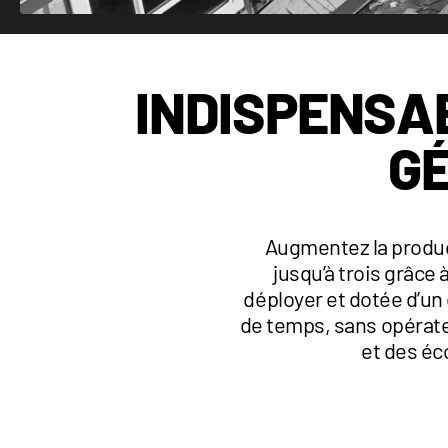
INDISPENSA
G
Augmentez la produc
jusqu’à trois grâce
déployer et dotée d’un
de temps, sans opérateu
et des éc