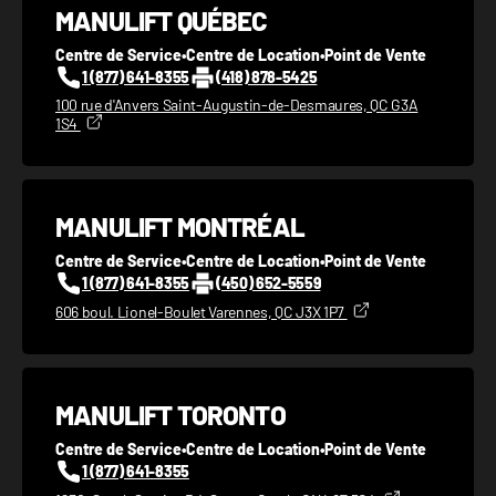
MANULIFT QUÉBEC
1 877-641-8355
Centre de Service
•
Centre de Location
•
Point de Vente
1 (877) 641-8355
(418) 878-5425
CONTACTEZ-NOUS
100 rue d'Anvers Saint-Augustin-de-Desmaures, QC G3A
1S4
MANULIFT MONTRÉAL
Centre de Service
•
Centre de Location
•
Point de Vente
1 (877) 641-8355
(450) 652-5559
606 boul. Lionel-Boulet Varennes, QC J3X 1P7
MANULIFT TORONTO
Centre de Service
•
Centre de Location
•
Point de Vente
1 (877) 641-8355