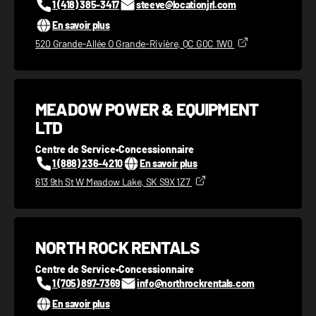
1 (418) 385-3417
steeve@locationjrl.com
En savoir plus
520 Grande-Allée O Grande-Rivière, QC G0C 1W0
MEADOW POWER & EQUIPMENT
LTD
Centre de Service
•
Concessionnaire
1 (888) 236-4210
En savoir plus
613 9th St W Meadow Lake, SK S9X 1Z7
NORTH ROCK RENTALS
Centre de Service
•
Concessionnaire
1 (705) 897-7369
info@northrockrentals.com
En savoir plus