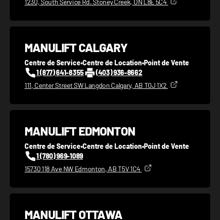
1230, South Service Rd. Stoney Creek, ON L8E 5C4
MANULIFT CALGARY
Centre de Service
•
Centre de Location
•
Point de Vente
1 (877) 641-8355
(403) 936-8662
111, Center Street SW Langdon Calgary, AB T0J 1X2
MANULIFT EDMONTON
Centre de Service
•
Centre de Location
•
Point de Vente
1 (780) 969-1089
15730 118 Ave NW Edmonton, AB T5V 1C4
MANULIFT OTTAWA