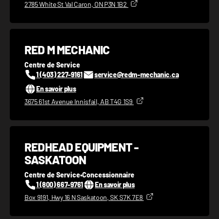
2785 White St Val Caron, ON P3N 1B2
RED M MECHANIC
Centre de Service
1 (403) 227-9161
service@redm-mechanic.ca
En savoir plus
3675 61st Avenue Innisfail, AB T4G 1S9
REDHEAD EQUIPMENT -
SASKATOON
Centre de Service
•
Concessionnaire
1 (800) 667-9761
En savoir plus
Box 9191, Hwy 16 N Saskatoon, SK S7K 7E8