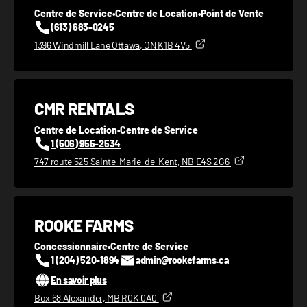
Centre de Service
•
Centre de Location
•
Point de Vente
(613) 683-0245
1396 Windmill Lane Ottawa, ON K1B 4V5
CMR RENTALS
Centre de Location
•
Centre de Service
1 (506) 955-2534
747 route 525 Sainte-Marie-de-Kent, NB E4S 2G6
ROOKE FARMS
Concessionnaire
•
Centre de Service
1 (204) 520-1894
admin@rookefarms.ca
En savoir plus
Box 68 Alexander, MB R0K 0A0