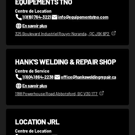
ÉQUIPEMENTS TNO
Centre de Location
1 (819) 764-3221
info@equipementstno.com
En savoir plus
325 Boulevard Industriel Rouyn-Noranda,, QC J9X 6P2
HANK'S WELDING & REPAIR SHOP
Centre de Service
1 (604) 864-2238
office@hanksweldingrepair.ca
En savoir plus
1188 Powerhouse Road Abbotsford, BC V3G 1T7
LOCATION JRL
Centre de Location