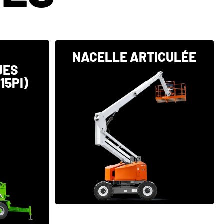
S
NACELLE ARTICULÉE
UES
15PI)
VOIR LA CATÉGORIE