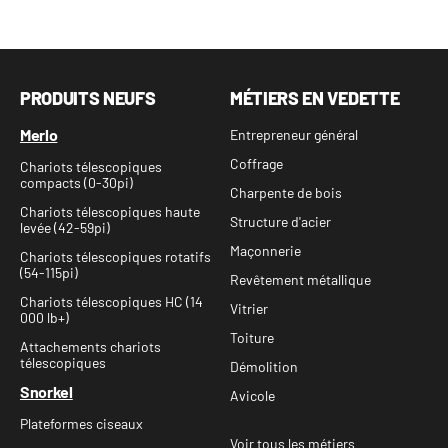
PRODUITS NEUFS
MÉTIERS EN VEDETTE
Merlo
Entrepreneur général
Coffrage
Chariots télescopiques
compacts (0-30pi)
Charpente de bois
Chariots télescopiques haute
Structure d'acier
levée (42-59pi)
Maçonnerie
Chariots télescopiques rotatifs
(54-115pi)
Revêtement métallique
Chariots télescopiques HC (14
Vitrier
000 lb+)
Toiture
Attachements chariots
télescopiques
Démolition
Snorkel
Avicole
Plateformes ciseaux
Voir tous les métiers