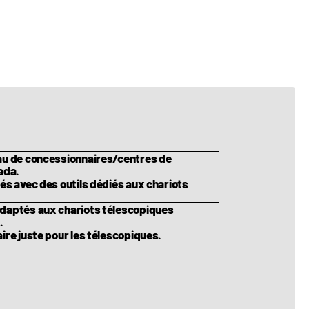
000 kg)
Oui
eau de concessionnaires/centres de
ada.
és avec des outils dédiés aux chariots
adaptés aux chariots télescopiques
.
ire juste pour les télescopiques.