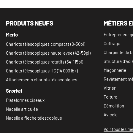
PRODUITS NEUFS
MÉTIERS E
Merlo
Entrepreneur g
Coffrage
Chariots télescopiques compacts (0-30pi)
Charpente de b
Chariots télescopiques haute levée (42-59pi)
Structure d'aci
Chariots télescopiques rotatifs (54-115pi)
Maçonnerie
Chariots télescopiques HC (14 000 lb+)
Revêtement mét
Attachements chariots télescopiques
Vitrier
Snorkel
Toiture
Plateformes ciseaux
Démolition
Nacelle articulée
Avicole
Nacelle à flèche télescopique
Voir tous les mé