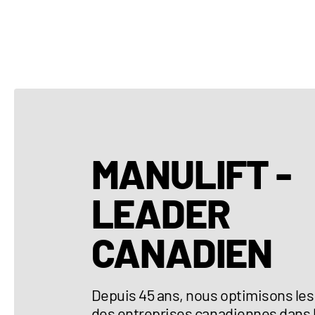
MANULIFT -
LEADER
CANADIEN
Depuis 45 ans, nous optimisons les
des entreprises canadiennes dans 