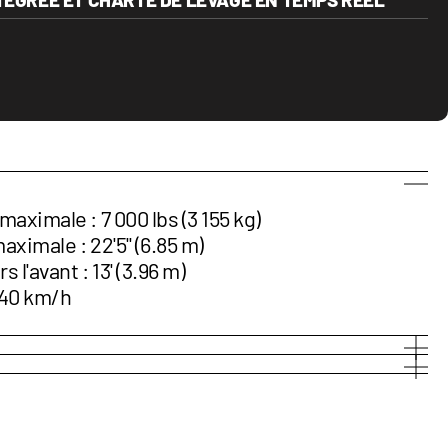
aximale : 7 000 lbs (3 155 kg)
ximale : 22'5'' (6.85 m)
l'avant : 13' (3.96 m)
 40 km/h
m)
le : Non
m)
naison : Oui
.44 m)