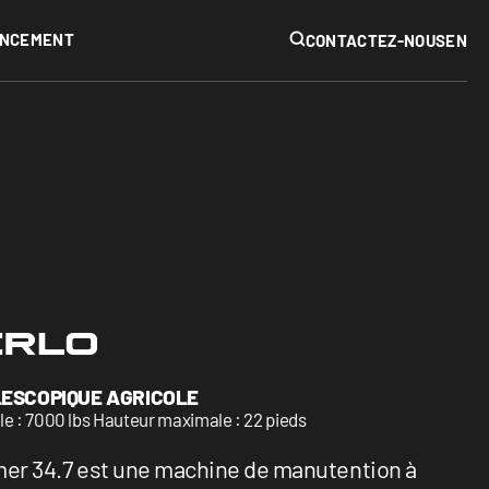
IPAL
ANCEMENT
RECHERCHER
CONTACTEZ-NOUS
EN
AUTRES
Mines
Évènements
Voir tous
LESCOPIQUE AGRICOLE
 : 7000 lbs Hauteur maximale : 22 pieds
mer 34.7 est une machine de manutention à