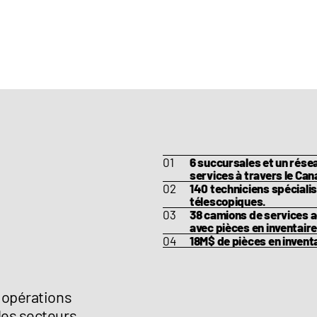
PTO : Oui
Poids : 17,637 lb (8,
Attelage 3 points : 
6 succursales et un rés
services à travers le Can
140 techniciens spécialis
télescopiques.
38 camions de services 
avec pièces en inventaire
18M$ de pièces en inventa
 opérations
les secteurs