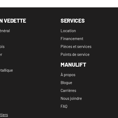
N VEDETTE
SERVICES
énéral
Location
Financement
ois
Pièces et services
er
Points de service
MANULIFT
allique
À propos
Blogue
Carrières
Nous joindre
FAQ
tiers