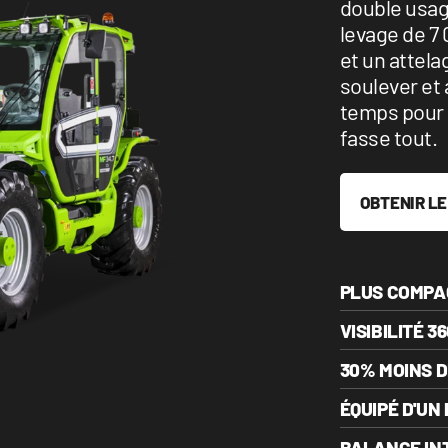
double usag
levage de 7 
et un attela
soulever et 
temps pour 
fasse tout.
OBTENIR LE
PLUS COMPA
VISIBILITÉ 36
30% MOINS 
ÉQUIPÉ D'UN 
BALANCE IN