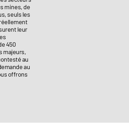
des mines, de
us, seuls les
 réellement
urent leur
des
de 450
s majeurs,
contesté au
e demande au
ous offrons