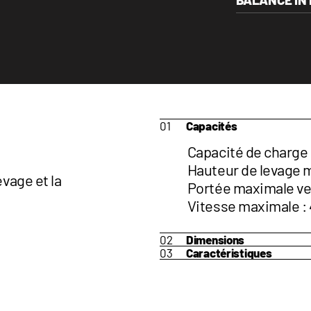
Capacités
Capacité de charge m
Hauteur de levage ma
evage et la
Portée maximale vers 
Vitesse maximale :
Dimensions
Caractéristiques
Hauteur : 8'2" (2.49 
Déplacement latéra
Largeur : 7'4'' (2.24 
Correction de l'incli
Longueur : 17'10'' (5