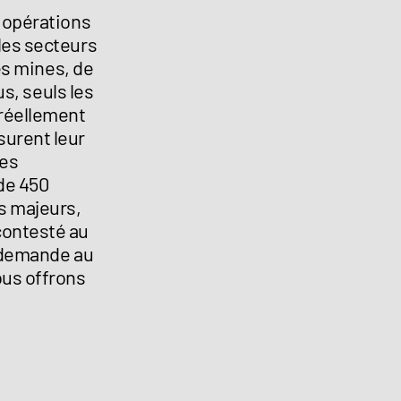
 opérations
les secteurs
des mines, de
us, seuls les
 réellement
urent leur
des
de 450
s majeurs,
contesté au
e demande au
ous offrons