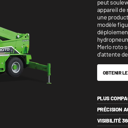
peut souleve
appareil de
une product
modèle figu
déploiement
hydropneuma
Merlo roto s
d'attente de
OBTENIR LE
PLUS COMPA
PRÉCISION 
VISIBILITÉ 36