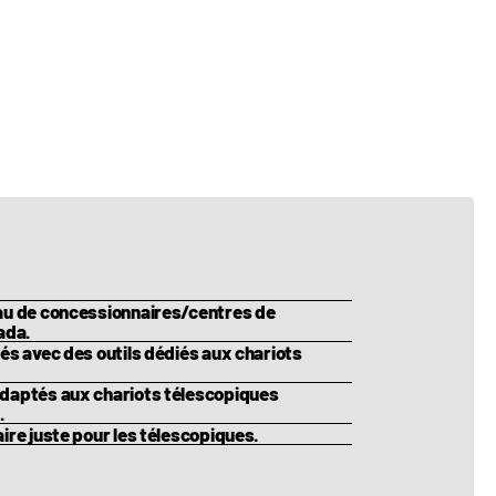
le : Non
m)
naison : Oui
55 m)
0,200 kg)
eau de concessionnaires/centres de
ada.
és avec des outils dédiés aux chariots
adaptés aux chariots télescopiques
.
ire juste pour les télescopiques.