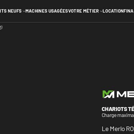
MENU PRINC
ITS NEUFS
MACHINES USAGÉES
VOTRE MÉTIER
LOCATION
FIN
L
INDUSTRIEL
I)
Arboriste
seaux
vins
Cour industrielle
ée
Marinas
e télescopique
es
VR
iers
Paysagement
Voir tous
CHARIOTS T
Charge maximale
Le Merlo RO