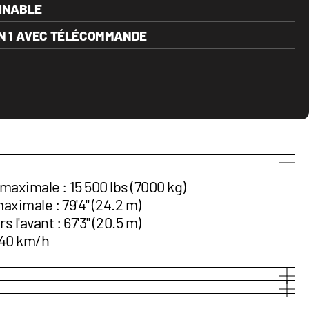
LINABLE
EN 1 AVEC TÉLÉCOMMANDE
maximale : 15 500 lbs (7000 kg)
ximale : 79'4'' (24.2 m)
l'avant : 67'3'' (20.5 m)
 40 km/h
 m)