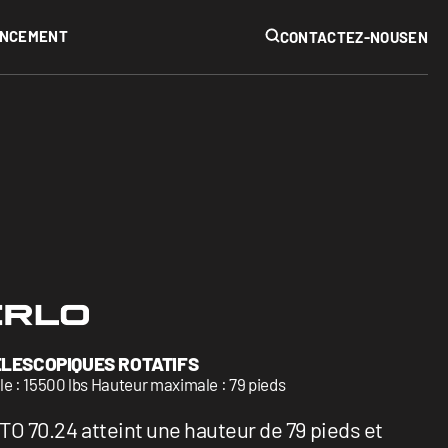
IPAL
ANCEMENT
RECHERCHER
CONTACTEZ-NOUS
EN
AUTRES
Mines
Évènements
Voir tous
ÉLESCOPIQUES ROTATIFS
 : 15500 lbs Hauteur maximale : 79 pieds
TO 70.24 atteint une hauteur de 79 pieds et