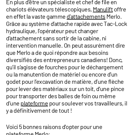
En plus d’être un spécialiste et chef de file en
1 877-641-8355
chariots élévateurs télescopiques,
Manulift
offre
en effet la vaste gamme
d’attachements
Merlo.
Grâce au système d’attache rapide avec Tac-Lock
CONTACTEZ-NOUS
hydraulique, l’opérateur peut changer
d’attachement sans sortir de la cabine, ni
intervention manuelle. On peut assurément dire
que Merlo a de quoi répondre aux besoins
diversifiés des entrepreneurs canadiens! Donc,
qu’il s’agisse de fourches pour le déchargement
ou la manutention de matériel ou encore d’un
godet pour l’excavation de matière, d’une flèche
pour lever des matériaux sur un toit, d’une pince
pour transporter des balles de foin ou même
d’une
plateforme
pour soulever vos travailleurs, il
y a définitivement de tout !
Voici 5 bonnes raisons d'opter pour une
plateforme Merlo: