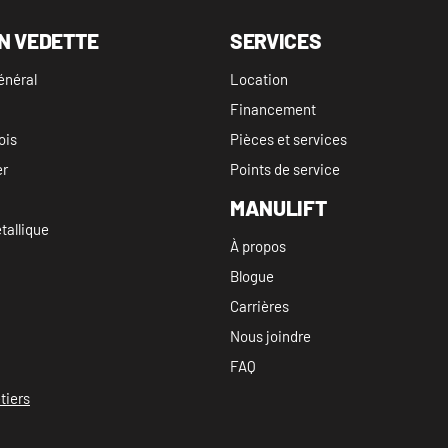
N VEDETTE
SERVICES
énéral
Location
Financement
ois
Pièces et services
er
Points de service
MANULIFT
allique
À propos
Blogue
Carrières
Nous joindre
FAQ
tiers