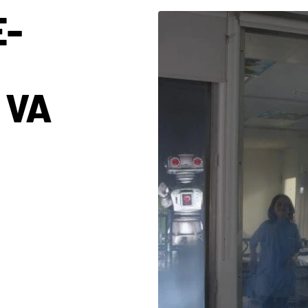
E-
 VA