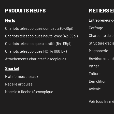
PRODUITS NEUFS
MÉTIERS E
Merlo
Entrepreneur g
Coffrage
Chariots télescopiques compacts (0-30pi)
Charpente de b
Chariots télescopiques haute levée (42-59pi)
Structure d'aci
Chariots télescopiques rotatifs (54-115pi)
Maçonnerie
Chariots télescopiques HC (14 000 lb+)
Revêtement mét
Attachements chariots télescopiques
Vitrier
Snorkel
Toiture
Plateformes ciseaux
Démolition
Nacelle articulée
Avicole
Nacelle à flèche télescopique
Voir tous les mé