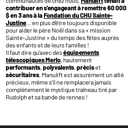
communautés de chez nous,
Manulift
tenait à
contribuer en s’engageant à remettre 60 000
$ en 3 ans à la
Fondation du CHU Sainte-
Justine
… en plus d’être toujours disponible
pour aider le père Noël dans sa « mission
Sainte-Justine » du temps des fêtes auprès
des enfants et de leurs familles !
Il faut dire qu’avec des
équipements
télescopiques Merlo
, hautement
performants
,
polyvalents
,
précis
et
sécuritaires
, Manulift est assurément un allié
précieux, même s’il ne remplacera jamais
complètement le mystique traîneau tiré par
Rudolph et sa bande de rennes !