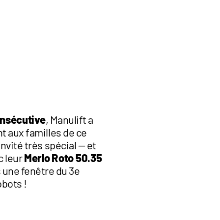
onsécutive
, Manulift a
t aux familles de ce
nvité très spécial — et
c leur
Merlo Roto 50.35
s une fenêtre du 3e
obots !