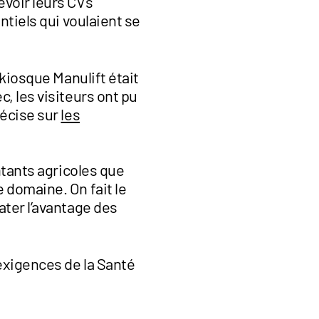
evoir leurs CVs
ntiels qui voulaient se
 kiosque Manulift était
, les visiteurs ont pu
récise sur
les
ntants agricoles que
 domaine. On fait le
ater l’avantage des
exigences de la Santé