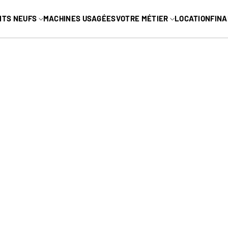
MENU PRINC
ITS NEUFS
MACHINES USAGÉES
VOTRE MÉTIER
LOCATION
FIN
L
PO-CHAMPS
INDUSTRIEL
Arboriste
seaux
vins
Cour industrielle
ée
Marinas
e télescopique
es
VR
iers
Paysagement
Voir tous