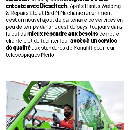
entente avec Dieseltech
. Après Hank’s Welding
1 877-641-8355
& Repairs Ltd et Red M Mechanic récemment,
c’est un nouvel ajout de partenaire de services en
peu de temps dans l’Ouest du pays, toujours dans
CONTACTEZ-NOUS
le but de
mieux répondre aux besoins
de notre
clientèle et de faciliter leur
accès à un service
de qualité
aux standards de Manulift pour leur
télescopiques Merlo.