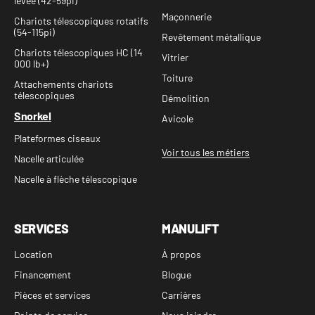
levée (42-59pi)
Maçonnerie
Chariots télescopiques rotatifs
(54-115pi)
Revêtement métallique
Chariots télescopiques HC (14
Vitrier
000 lb+)
Toiture
Attachements chariots
télescopiques
Démolition
Snorkel
Avicole
Plateformes ciseaux
Voir tous les métiers
Nacelle articulée
Nacelle à flèche télescopique
SERVICES
MANULIFT
Location
À propos
Financement
Blogue
Pièces et services
Carrières