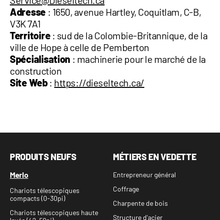
Adresse
: 1650, avenue Hartley, Coquitlam, C-B,
V3K 7A1
Territoire
: sud de la Colombie-Britannique, de la
ville de Hope à celle de Pemberton
Spécialisation
: machinerie pour le marché de la
construction
Site Web
:
https://dieseltech.ca/
PRODUITS NEUFS
MÉTIERS EN VEDETTE
Merlo
Entrepreneur général
Coffrage
Chariots télescopiques
compacts (0-30pi)
Charpente de bois
Chariots télescopiques haute
Structure d'acier