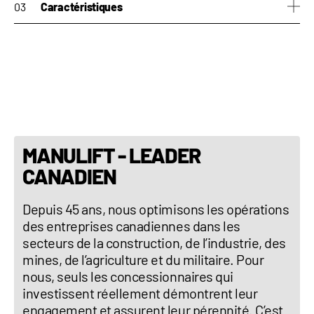
Caractéristiques
Largeur : 6'11'' (2.10 m)
Longueur : 14'1'' (4.31 m)
Déplacement latérale : Non
Poids : 14,330 lb (6,500 kg)
Correction de l'inclinaison : Non
PTO : Non
Attelage 3 points : Non
MANULIFT - LEADER
CANADIEN
Depuis 45 ans, nous optimisons les opérations
des entreprises canadiennes dans les
secteurs de la construction, de l’industrie, des
mines, de l’agriculture et du militaire. Pour
nous, seuls les concessionnaires qui
investissent réellement démontrent leur
engagement et assurent leur pérennité. C’est