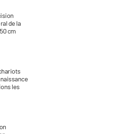
cision
al de la
 50 cm
chariots
onnaissance
ions les
ion