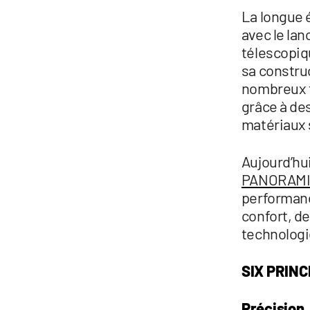
La longue 
avec le lan
télescopiqu
sa constru
nombreux f
grâce à des
matériaux 
Aujourd’hui
PANORAMIC
performance
confort, de
technologi
SIX PRIN
Précision