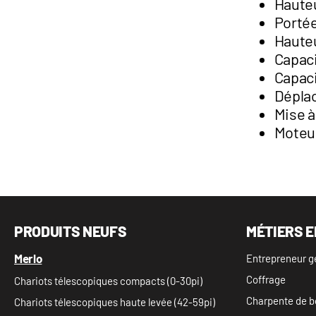
Hauteu
Portée
Hauteu
Capaci
Capaci
Déplac
Mise à
Moteu
PRODUITS NEUFS
MÉTIERS E
Merlo
Entrepreneur g
Coffrage
Chariots télescopiques compacts (0-30pi)
Charpente de b
Chariots télescopiques haute levée (42-59pi)