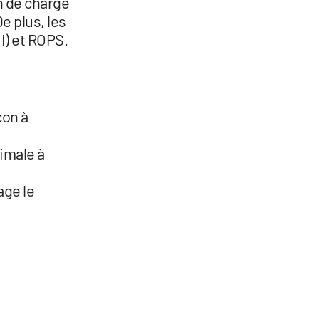
on de charge
e plus, les
I) et ROPS.
çon à
imale à
age le