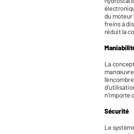
hydrostati
électroniq
du moteur l
freins à di
réduit la 
Maniabilit
La concept
manœuvre et
l’encombre
d’utilisati
n’importe q
Sécurité
Le système 