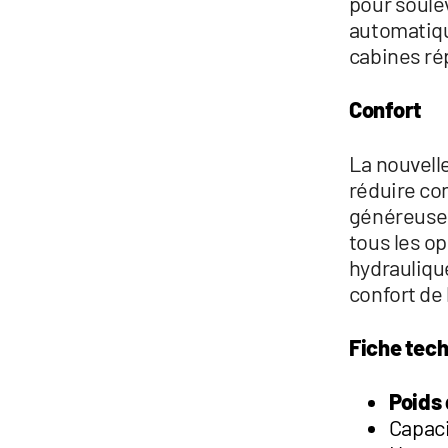
pour soulev
automatiqu
cabines ré
Confort
La nouvell
réduire co
généreuses
tous les o
hydrauliqu
confort de 
Fiche tech
Poids 
Capaci