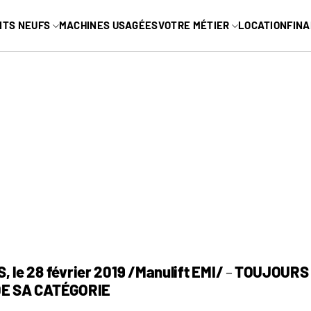
MENU PRINC
ITS NEUFS
MACHINES USAGÉES
VOTRE MÉTIER
LOCATION
FIN
L
INDUSTRIEL
Arboriste
seaux
vins
Cour industrielle
ée
Marinas
e télescopique
es
VR
iers
Paysagement
Voir tous
le 28 février 2019 /Manulift EMI/
–
TOUJOURS
E SA CATÉGORIE