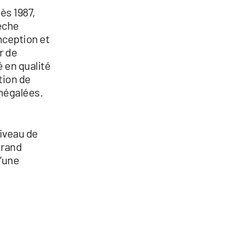
ès 1987,
lèche
nception et
r de
 en qualité
tion de
inégalées.
niveau de
grand
d’une