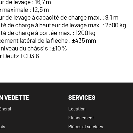
r de levage : 16,7 m
 maximale : 12,5 m
r de levage à capacité de charge max. : 9,1 m
té de charge à hauteur de levage max. : 2500 kg
té de charge à portée max. : 1200 kg
ement latéral de la flèche : ±435 mm
 niveau du châssis : ±10 %
r Deutz TCD3.6
N VEDETTE
SERVICES
énéral
Location
Financement
ois
Pièces et services