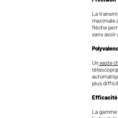
La transmi
maximale a
flèche per
sans avoir 
Polyvalen
Un
vaste c
télescopiq
automatiqu
plus diffic
Efficacité
La gamme 