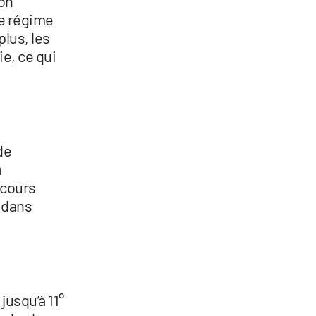
ion
le régime
lus, les
ie, ce qui
de
à
 cours
e dans
jusqu’à 11°