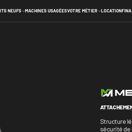
MENU PRINC
ITS NEUFS
MACHINES USAGÉES
VOTRE MÉTIER
LOCATION
FIN
L
INDUSTRIEL
Arboriste
seaux
vins
Cour industrielle
ée
Marinas
e télescopique
es
VR
iers
Paysagement
Voir tous
ATTACHEMEN
Structure lé
sécurité de 