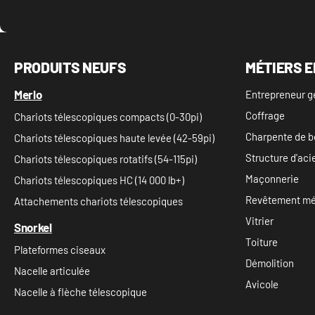
PRODUITS NEUFS
MÉTIERS E
Merlo
Entrepreneur g
Coffrage
Chariots télescopiques compacts (0-30pi)
Charpente de b
Chariots télescopiques haute levée (42-59pi)
Structure d'aci
Chariots télescopiques rotatifs (54-115pi)
Maçonnerie
Chariots télescopiques HC (14 000 lb+)
Revêtement mét
Attachements chariots télescopiques
Vitrier
Snorkel
Toiture
Plateformes ciseaux
Démolition
Nacelle articulée
Avicole
Nacelle à flèche télescopique