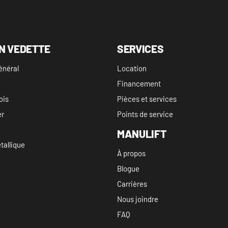
N VEDETTE
SERVICES
énéral
Location
Financement
ois
Pièces et services
er
Points de service
MANULIFT
allique
À propos
Blogue
Carrières
Nous joindre
FAQ