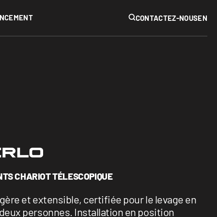
IPAL
ANCEMENT
RECHERCHER
CONTACTEZ-NOUS
EN
AUTRES
Mines
Évènements
Voir tous
TS CHARIOT TÉLESCOPIQUE
gère et extensible, certifiée pour le levage en
deux personnes. Installation en position