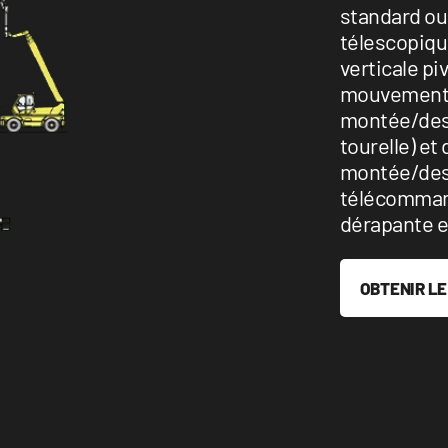
standard ou 
télescopiqu
verticale pi
mouvements 
montée/desc
tourelle) et
montée/desc
télécommand
dérapante e
OBTENIR LE